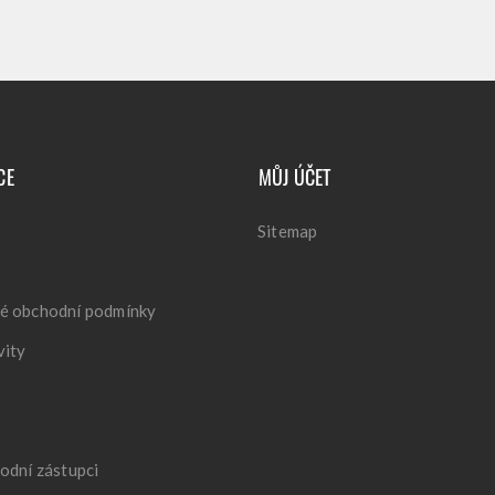
CE
MŮJ ÚČET
Sitemap
é obchodní podmínky
vity
odní zástupci