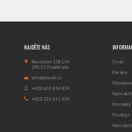
NAJDĚTE NÁS
INFORMA
Revoluční 1381/III
O nás
290 01 Poděbrady
Kariéra
info@placek.cz
Všeobecn
+420 602 614 874
Naše akti
+420 325 611 650
Kontakty
Prodejci
Naši obch