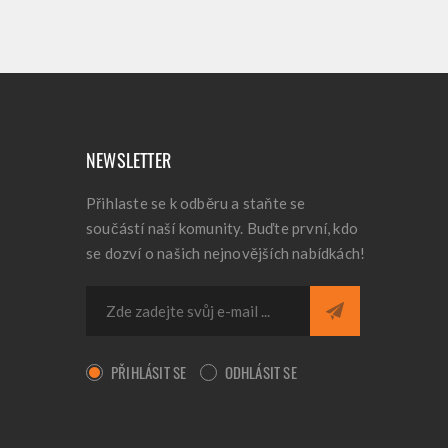
NEWSLETTER
Přihlaste se k odběru a staňte se
součástí naší komunity. Buďte první, kdo
se dozví o našich nejnovějších nabídkách!
PŘIHLÁSIT SE
ODHLÁSIT SE