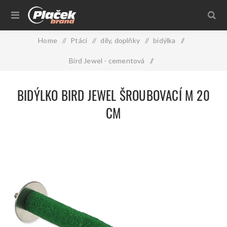
Home
/
Ptáci
/
díly, doplňky
/
bidýlka
/
Bird Jewel - cementová
/
Bidýlko BIRD JEWEL šroubovací M 20 cm
BIDÝLKO BIRD JEWEL ŠROUBOVACÍ M 20
CM