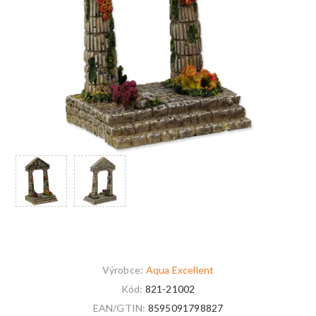
Výrobce:
Aqua Excellent
Kód:
821-21002
EAN/GTIN:
8595091798827