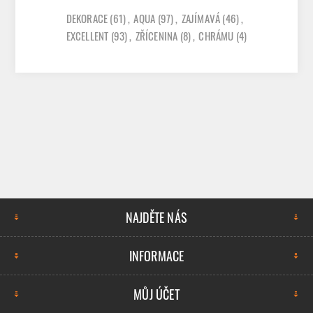
DEKORACE
(61)
,
AQUA
(97)
,
ZAJÍMAVÁ
(46)
,
EXCELLENT
(93)
,
ZŘÍCENINA
(8)
,
CHRÁMU
(4)
NAJDĚTE NÁS
INFORMACE
MŮJ ÚČET