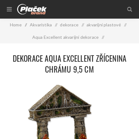
Home
/
Akvaristika
/
dekorace
/
akvarijní plastové
/
Aqua Excellent akvarijní dekorace
/
Dekorace AQUA EXCELLENT Zřícenina chrámu 9,5 cm
DEKORACE AQUA EXCELLENT ZŘÍCENINA
CHRÁMU 9,5 CM