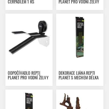
ČERPADLEM 1 KS
PLANET PRO VODNÍ ŽELVY
31 CM
ODPOČÍVADLO REPTI
DEKORACE LIÁNA REPTI
PLANET PRO VODNÍ ŽELVY
PLANET S MECHEM DÉLKA
20,8 CM
200 CM 2CM