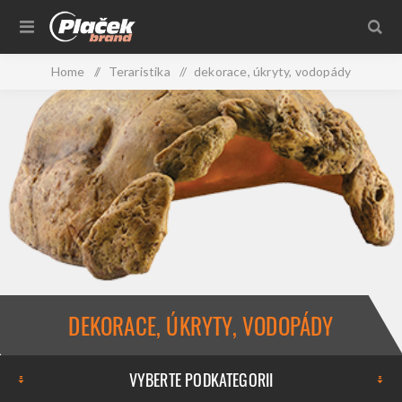
Home
/
Teraristika
/
dekorace, úkryty, vodopády
DEKORACE, ÚKRYTY, VODOPÁDY
VYBERTE PODKATEGORII