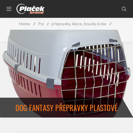
Home
/
Psi
/
přepravky, klece, boudy, koše
/
přepravky plastové
/
Dog Fantasy přepravky plastové
DOG FANTASY PŘEPRAVKY PLASTOVÉ