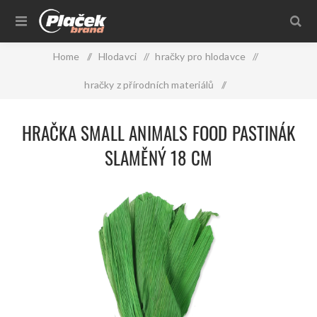
Home
/
Hlodavci
/
hračky pro hlodavce
/
hračky z přírodních materiálů
/
Small Animals - z přírodních materiálů
/
HRAČKA SMALL ANIMALS FOOD PASTINÁK
Hračka SMALL ANIMALS food pastinák slaměný 18 cm
SLAMĚNÝ 18 CM