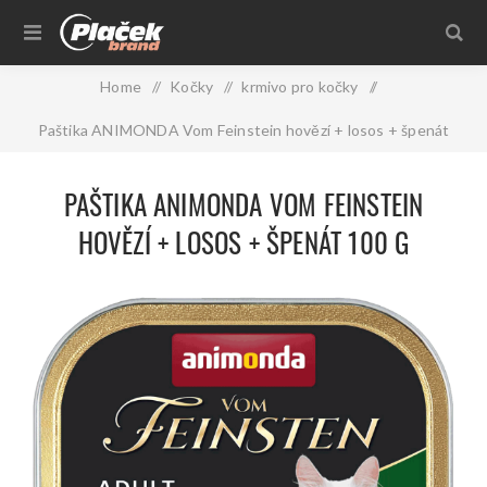
Home
/
Kočky
/
krmivo pro kočky
/
Paštika ANIMONDA Vom Feinstein hovězí + losos + špenát
100 g
PAŠTIKA ANIMONDA VOM FEINSTEIN
HOVĚZÍ + LOSOS + ŠPENÁT 100 G