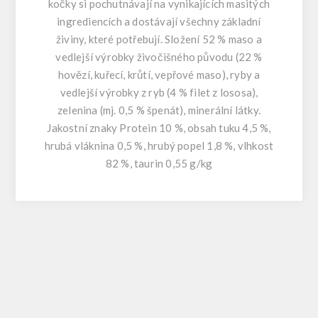
kočky si pochutnávají na vynikajících masitých
ingrediencích a dostávají všechny základní
živiny, které potřebují. Složení 52 % maso a
vedlejší výrobky živočišného původu (22 %
hovězí, kuřecí, krůtí, vepřové maso), ryby a
vedlejší výrobky z ryb (4 % filet z lososa),
zelenina (mj. 0,5 % špenát), minerální látky.
Jakostní znaky Protein 10 %, obsah tuku 4,5 %,
hrubá vláknina 0,5 %, hrubý popel 1,8 %, vlhkost
82 %, taurin 0,55 g/kg