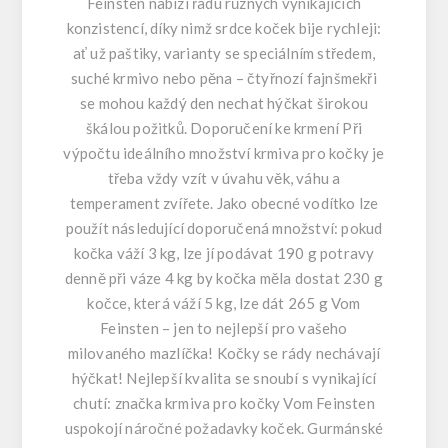
Feinsten nabízí řadu různých vynikajících
konzistencí, díky nimž srdce koček bije rychleji:
ať už paštiky, varianty se speciálním středem,
suché krmivo nebo pěna – čtyřnozí fajnšmekři
se mohou každý den nechat hýčkat širokou
škálou požitků. Doporučení ke krmení Při
výpočtu ideálního množství krmiva pro kočky je
třeba vždy vzít v úvahu věk, váhu a
temperament zvířete. Jako obecné vodítko lze
použít následující doporučená množství: pokud
kočka váží 3 kg, lze jí podávat 190 g potravy
denně při váze 4 kg by kočka měla dostat 230 g
kočce, která váží 5 kg, lze dát 265 g Vom
Feinsten – jen to nejlepší pro vašeho
milovaného mazlíčka! Kočky se rády nechávají
hýčkat! Nejlepší kvalita se snoubí s vynikající
chutí: značka krmiva pro kočky Vom Feinsten
uspokojí náročné požadavky koček. Gurmánské